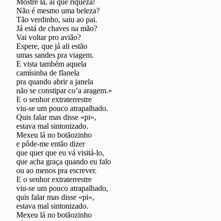
Mostre lá, ai que riqueza!
Não é mesmo uma beleza?
Tão verdinho, saiu ao pai.
Já está de chaves na mão?
Vai voltar pro avião?
Espere, que já ali estão
umas sandes pra viagem.
E vista também aquela
camisinha de flanela
pra quando abrir a janela
não se constipar co’a aragem.»
E o senhor extraterrestre
viu-se um pouco atrapalhado.
Quis falar mas disse «pi»,
estava mal sintonizado.
Mexeu lá no botãozinho
e pôde-me então dizer
que quer que eu vá visitá-lo,
que acha graça quando eu falo
ou ao menos pra escrever.
E o senhor extraterrestre
viu-se um pouco atrapalhado,
quis falar mas disse «pi»,
estava mal sintonizado.
Mexeu lá no botãozinho