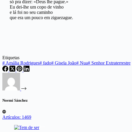
só pra dizer: «Deus lhe pague.»
Eu dei-lhe um copo de vinho
e lá foi no seu caminho
que era um pouco em ziguezague.
Etiquetas
#
Amália Rodrigues
#
fado
#
Gisela João
#
Nua
#
Senhor Extraterrestre
Noemí Sánchez
Artículos: 1469