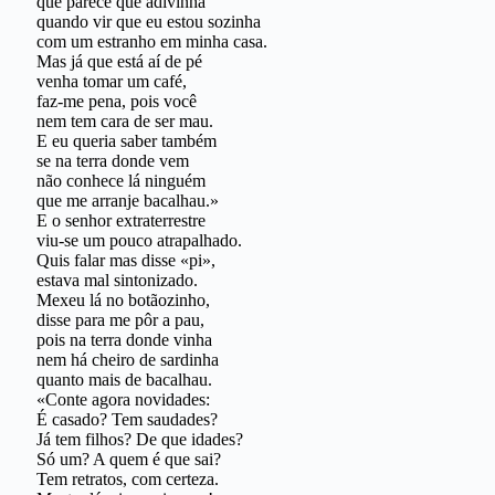
que parece que adivinha
quando vir que eu estou sozinha
com um estranho em minha casa.
Mas já que está aí de pé
venha tomar um café,
faz-me pena, pois você
nem tem cara de ser mau.
E eu queria saber também
se na terra donde vem
não conhece lá ninguém
que me arranje bacalhau.»
E o senhor extraterrestre
viu-se um pouco atrapalhado.
Quis falar mas disse «pi»,
estava mal sintonizado.
Mexeu lá no botãozinho,
disse para me pôr a pau,
pois na terra donde vinha
nem há cheiro de sardinha
quanto mais de bacalhau.
«Conte agora novidades:
É casado? Tem saudades?
Já tem filhos? De que idades?
Só um? A quem é que sai?
Tem retratos, com certeza.