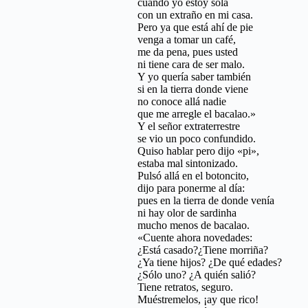
cuando yo estoy sola
con un extraño en mi casa.
Pero ya que está ahí de pie
venga a tomar un café,
me da pena, pues usted
ni tiene cara de ser malo.
Y yo quería saber también
si en la tierra donde viene
no conoce allá nadie
que me arregle el bacalao.»
Y el señor extraterrestre
se vio un poco confundido.
Quiso hablar pero dijo «pi»,
estaba mal sintonizado.
Pulsó allá en el botoncito,
dijo para ponerme al día:
pues en la tierra de donde venía
ni hay olor de sardinha
mucho menos de bacalao.
«Cuente ahora novedades:
¿Está casado?¿Tiene morriña?
¿Ya tiene hijos? ¿De qué edades?
¿Sólo uno? ¿A quién salió?
Tiene retratos, seguro.
Muéstremelos, ¡ay que rico!