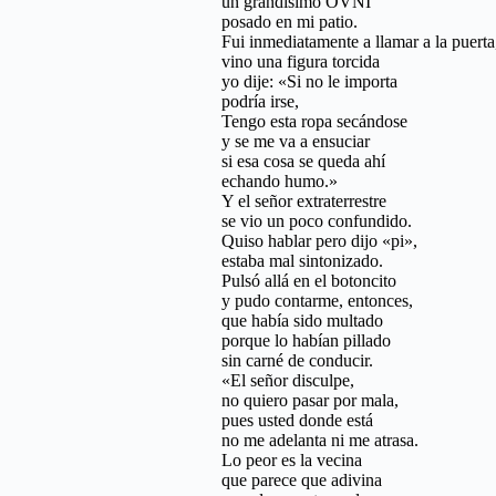
un grandísimo OVNI
posado en mi patio.
Fui inmediatamente a llamar a la puerta
vino una figura torcida
yo dije: «Si no le importa
podría irse,
Tengo esta ropa secándose
y se me va a ensuciar
si esa cosa se queda ahí
echando humo.»
Y el señor extraterrestre
se vio un poco confundido.
Quiso hablar pero dijo «pi»,
estaba mal sintonizado.
Pulsó allá en el botoncito
y pudo contarme, entonces,
que había sido multado
porque lo habían pillado
sin carné de conducir.
«El señor disculpe,
no quiero pasar por mala,
pues usted donde está
no me adelanta ni me atrasa.
Lo peor es la vecina
que parece que adivina