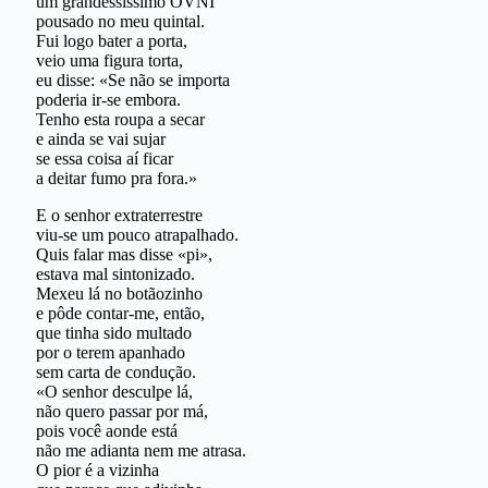
um grandessíssimo OVNI
pousado no meu quintal.
Fui logo bater a porta,
veio uma figura torta,
eu disse: «Se não se importa
poderia ir-se embora.
Tenho esta roupa a secar
e ainda se vai sujar
se essa coisa aí ficar
a deitar fumo pra fora.»
E o senhor extraterrestre
viu-se um pouco atrapalhado.
Quis falar mas disse «pi»,
estava mal sintonizado.
Mexeu lá no botãozinho
e pôde contar-me, então,
que tinha sido multado
por o terem apanhado
sem carta de condução.
«O senhor desculpe lá,
não quero passar por má,
pois você aonde está
não me adianta nem me atrasa.
O pior é a vizinha