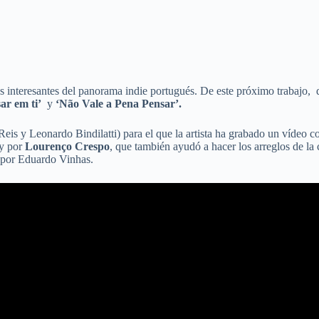
ás interesantes del panorama indie portugués. De este próximo trabajo, q
ar em ti’
y
‘Não Vale a Pena Pensar’.
eis y Leonardo Bindilatti) para el que la artista ha grabado un vídeo 
 y por
Lourenço Crespo
, que también ayudó a hacer los arreglos de la 
 por Eduardo Vinhas.