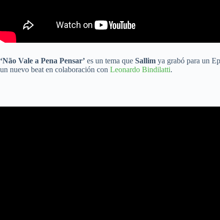
‘Não Vale a Pena Pensar’
es un tema que
Sallim
ya grabó para un Epé
un nuevo beat en colaboración con
Leonardo Bindilatti
.