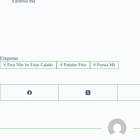
a poesia má
Etiquetas
#
Para Não Se Estar Calado
#
Patinho Feio
#
Poesia Má