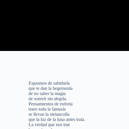
Espasmos de sabiduría
que te dan la hegemonía
de no saber la magia
de sonreír sin alegría.
Pensamientos de euforia
traen toda la fantasía
se llevan la melancolía
que la luz de la luna antes traía.
La verdad que nos trae