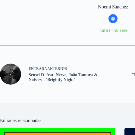
Noemí Sánchez
ARTÍCULOS: 1469
ENTRADA
ANTERIOR
Sensei D. feat. Nerve, João Tamura &
"
Noiserv - 'Brightly Night'
Entradas relacionadas