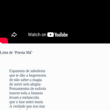
Letra de ‘Poesia Má’
Espasmos de sabedoria
que te dão a hegemonia
de não saber a magia
de sorrir sem alegria
Pensamentos de euforia
trazem toda a fantasia
levam a melancolia
que o luar antes trazia
A verdade que nos traz