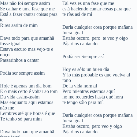
Mas não foi sempre assim
Tal vez es una fase que me
Se calhar é uma fase que me
está haciendo cantar cosas para que
Está a fazer cantar coisas para
te rías así de mí
te
Rires assim de mim
Daría cualquier cosa porque mañana
fuera igual
Dava tudo para que amanhã
Estaba oscuro, pero te veo y oigo
fosse igual
Pájaritos cantando
Estava escuro mas vejo-te e
ouço
Podía ser Siempre así
Passarinhos a cantar
Hoy es sólo un buen día
Podia ser sempre assim
Y lo más probable es que vuelva al
tono
Hoje é apenas um dia bom
De la vida normal
E o mais certo é voltar ao tom
Pero mientras estemos aquí
Da vida assim-assim
no me recuerdes hasta qué hora
Mas enquanto aqui estamos
te tengo sólo para mí.
não me
Lembres até que horas é que
Daría cualquier cosa porque mañana
Te tenho só para mim
fuera igual
Estaba oscuro, pero veo y oigo
Dava tudo para que amanhã
Pájaritos cantando