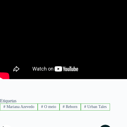
Etiquetas
#
Mariana Azevedo
#
O meio
#
Reborn
#
Urban Tales