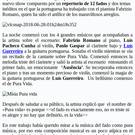
nuevo show compuesto por un
repertorio de 12 fados
y dos temas
inéditos en el que la portuguesa ha trabajado con el pianista Fabrizio
Romano, quien ha sido el artífice de los maravillosos
arreglos.
La noche comenzó con los 4 grandes músicos que acompañaban a
la artista sobre el escenario:
Fabrizio Romano
al piano,
Luís
Pacheco Cunha
al violín,
Paulo Gaspar
al clarinete bajo y
Luís
Guerreiro
a la guitarra portuguesa. Sonaba el violín mientras se oía
un recitado de la cantante sobre Pura Vida. Comenzó entonces la
melodía triste del clarinete y salió la artista al escenario entonando el
primer fado, un emocionante
‘Ausência’
. Se incorporaba entonces
el piano y tras un momento precioso de violín, comenzó la magia de
la guitarra portuguesa de
Luís Guerreiro
. Un bellísimo comienzo
el de Pura Vida.
Después de saludar a su público, la artista explicó que el nombre de
«Pura vida» es porque <<el fado es exactamente eso, no es triste ni
es alegre y no hay que definirlo, es la vida>>
En este trabajo había querido mirar a la música del fado como pura
música, por eso esta composición musical es un poco atípica en el