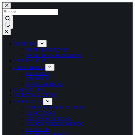
Saltar
al
contenido
Sin
resultados
NOTICIAS
NOTICIAS BREVES
NOTICIAS SOBRE GIRAS
ENTREVISTAS
CONCIERTOS
EVENTOS
CRÓNICAS
FOTOGALERÍAS
VIDEOCLIPS
NUESTRAS LISTAS
ESPECIALES
ARTISTAS PORTUGUESES
CONCURSOS
COLABORACIONES
CANCIÓN DEL DOMINGO
EL DÍA DE
CANTAR A PESSOA