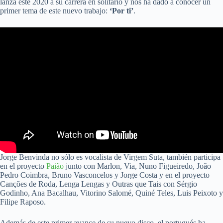
lanza este 2020 a su carrera en solitario y nos ha dado a conocer un
primer tema de este nuevo trabajo:
‘Por ti’
.
Jorge Benvinda no sólo es vocalista de Virgem Suta, también participa
en el proyecto
Paião
junto con Marlon, Via, Nuno Figueiredo, João
Pedro Coimbra, Bruno Vasconcelos y Jorge Costa y en el proyecto
Canções de Roda, Lenga Lengas y Outras que Tais con Sérgio
Godinho, Ana Bacalhau, Vitorino Salomé, Quiné Teles, Luis Peixoto y
Filipe Raposo.
Además de este primer avance de su nuevo disco, el portugués ha