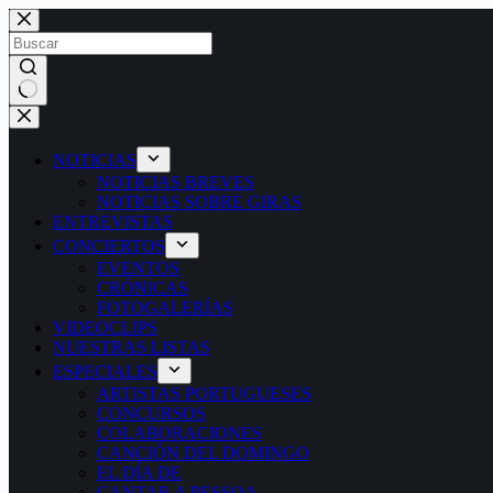
Saltar
al
contenido
Sin
resultados
NOTICIAS
NOTICIAS BREVES
NOTICIAS SOBRE GIRAS
ENTREVISTAS
CONCIERTOS
EVENTOS
CRÓNICAS
FOTOGALERÍAS
VIDEOCLIPS
NUESTRAS LISTAS
ESPECIALES
ARTISTAS PORTUGUESES
CONCURSOS
COLABORACIONES
CANCIÓN DEL DOMINGO
EL DÍA DE
CANTAR A PESSOA