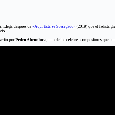
é
. Llega después de
«Aqui Está-se Sossegado»
(2019) que el fadista g
ado.
scrito por
Pedro Abrunhosa
, uno de los célebres compositores que han 