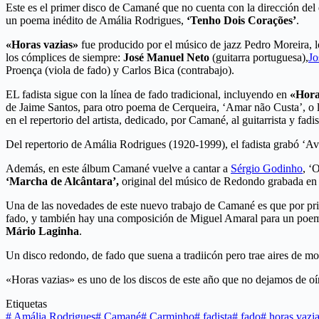
Este es el primer disco de Camané que no cuenta con la dirección de
un poema inédito de Amália Rodrigues,
‘Tenho Dois Corações’
.
«Horas vazias»
fue producido por el músico de jazz Pedro Moreira, lo
los cómplices de siempre:
José Manuel Neto
(guitarra portuguesa),
Jo
Proença (viola de fado) y Carlos Bica (contrabajo).
EL fadista sigue con la línea de fado tradicional, incluyendo en
«Hora
de Jaime Santos, para otro poema de Cerqueira, ‘Amar não Custa’, o l
en el repertorio del artista, dedicado, por Camané, al guitarrista y fad
Del repertorio de Amália Rodrigues (1920-1999), el fadista grabó ‘A
Además, en este álbum Camané vuelve a cantar a
Sérgio Godinho
, ‘
‘Marcha de Alcântara’,
original del músico de Redondo grabada en
Una de las novedades de este nuevo trabajo de Camané es que por pri
fado, y también hay una composición de Miguel Amaral para un poema
Mário Laginha
.
Un disco redondo, de fado que suena a tradiicón pero trae aires de m
«Horas vazias» es uno de los discos de este año que no dejamos de oír
Etiquetas
#
Amália Rodrigues
#
Camané
#
Carminho
#
fadista
#
fado
#
horas vazi