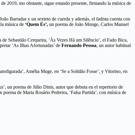
e de 2019, mo obstante, sigue estando presente, firmando la música de
João Barradas y un sexteto de cuerda y además, el fadista cuenta con
 la música de
‘Quem És’,
un poema de João Monge, Carlos Manuel
a de Sebastião Cerqueira, ‘Às Vezes Há um Silêncio’, el Fado Bica,
pretar ‘As Ilhas Afortunadas’ de
Fernando Pessoa
, un autor habitual
ansfigurada’, Amélia Muge, en ‘Se a Solidão Fosse’, y Vitorino, en
, un poema de Júlio Dinis, autor que debuta en el repertorio de
 poema de Maria Rosário Pedreira, ‘Falsa Partida’, con música de