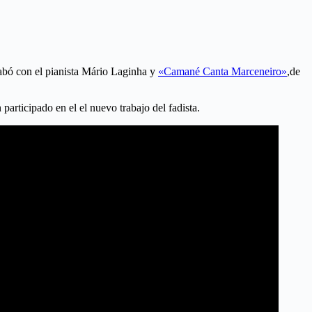
rabó con el pianista Mário Laginha y
«Camané Canta Marceneiro»
,de
participado en el el nuevo trabajo del fadista.