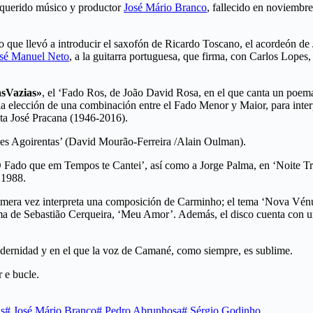
l querido músico y productor
José Mário Branco
, fallecido en noviembr
 que llevó a introducir el saxofón de Ricardo Toscano, el acordeón de 
sé Manuel Neto
, a la guitarra portuguesa, que firma, con Carlos Lopes,
sVazias»
, el ‘Fado Ros, de João David Rosa, en el que canta un poem
a elección de una combinación entre el Fado Menor y Maior, para inter
ista José Pracana (1946-2016).
ves Agoirentas’ (David Mourão-Ferreira /Alain Oulman).
O Fado que em Tempos te Cantei’, así como a Jorge Palma, en ‘Noite Tr
 1988.
mera vez interpreta una composición de Carminho; el tema ‘Nova Vénus’
 de Sebastião Cerqueira, ‘Meu Amor’. Además, el disco cuenta con un
odernidad y en el que la voz de Camané, como siempre, es sublime.
 e bucle.
as
#
José Mário Branco
#
Pedro Abrunhosa
#
Sérgio Godinho