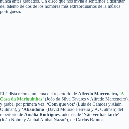
nunca antes grabados. Un disco que nos invita a sentarnos a disfrutar
del talento de dos de los nombres más extraordinarios de la música
portuguesa.
El fadista retoma un tema del repertorio de
Alfredo Marceneiro,
‘A
Casa da Mariquinhas’
(João da Silva Tavares y Alfredo Marceneiro),
y graba, por primera vez,
‘Com que voz’
(Luís de Camões y Alain
Oulman), y
‘Abandono’
(David Mourão-Ferreira y A. Oulman) del
repertorio de
Amália Rodrigues
, además de
‘Não venhas tarde’
(João Nobre y Aníbal Aníbal Nazaré), de
Carlos Ramos
.