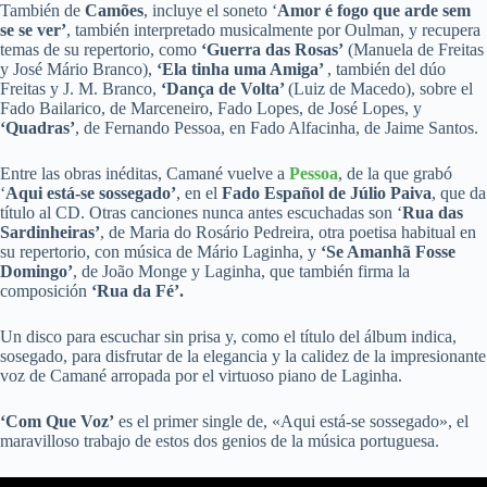
También de
Camões
, incluye el soneto ‘
Amor é fogo que arde sem
se se ver’
, también interpretado musicalmente por Oulman, y recupera
temas de su repertorio, como
‘Guerra das Rosas’
(Manuela de Freitas
y José Mário Branco),
‘Ela tinha uma Amiga’
, también del dúo
Freitas y J. M. Branco,
‘Dança de Volta’
(Luiz de Macedo), sobre el
Fado Bailarico, de Marceneiro, Fado Lopes, de José Lopes, y
‘Quadras’
, de Fernando Pessoa, en Fado Alfacinha, de Jaime Santos.
Entre las obras inéditas, Camané vuelve a
Pessoa
, de la que grabó
‘
Aqui está-se sossegado’
, en el
Fado Español de Júlio Paiva
, que da
título al CD. Otras canciones nunca antes escuchadas son ‘
Rua das
Sardinheiras’
, de Maria do Rosário Pedreira, otra poetisa habitual en
su repertorio, con música de Mário Laginha, y
‘Se Amanhã Fosse
Domingo’
, de João Monge y Laginha, que también firma la
composición
‘Rua da Fé’.
Un disco para escuchar sin prisa y, como el título del álbum indica,
sosegado, para disfrutar de la elegancia y la calidez de la impresionante
voz de Camané arropada por el virtuoso piano de Laginha.
‘Com Que Voz’
es el primer single de, «Aqui está-se sossegado», el
maravilloso trabajo de estos dos genios de la música portuguesa.