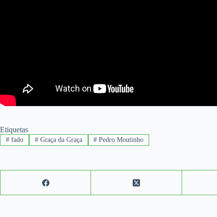
Etiquetas
#
fado
#
Graça da Graça
#
Pedro Moutinho