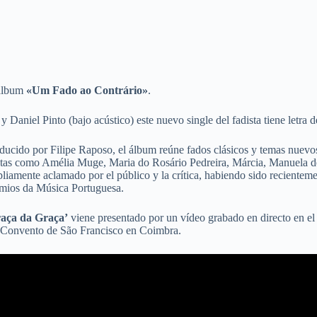
u álbum
«Um Fado ao Contrário»
.
 Daniel Pinto (bajo acústico) este nuevo single del fadista tiene letra
ducido por Filipe Raposo, el álbum reúne fados clásicos y temas nuevo
tas como Amélia Muge, Maria do Rosário Pedreira, Márcia, Manuela de
liamente aclamado por el público y la crítica, habiendo sido reciente
mios da Música Portuguesa.
aça da Graça’
viene presentado por un vídeo grabado en directo en el 
 Convento de São Francisco en Coimbra.