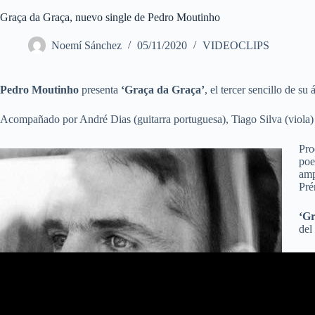
Graça da Graça, nuevo single de Pedro Moutinho
Noemí Sánchez
05/11/2020
VIDEOCLIPS
Pedro Moutinho
presenta
‘Graça da Graça’
, el tercer sencillo de s
Acompañado por André Dias (guitarra portuguesa), Tiago Silva (viola) y
Pro
poe
amp
Pré
‘Gr
del