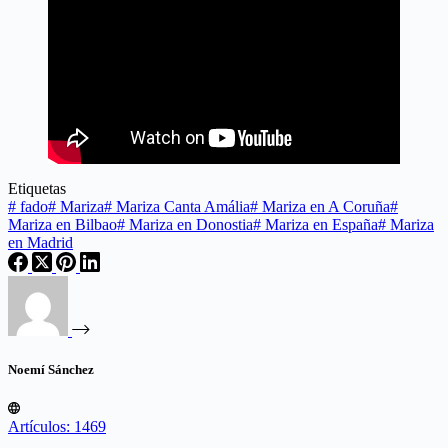
Etiquetas
#
fado
#
Mariza
#
Mariza Canta Amália
#
Mariza en A Coruña
#
Mariza en Bilbao
#
Mariza en Donostia
#
Mariza en España
#
Mariza
en Madrid
Noemí Sánchez
Artículos: 1469