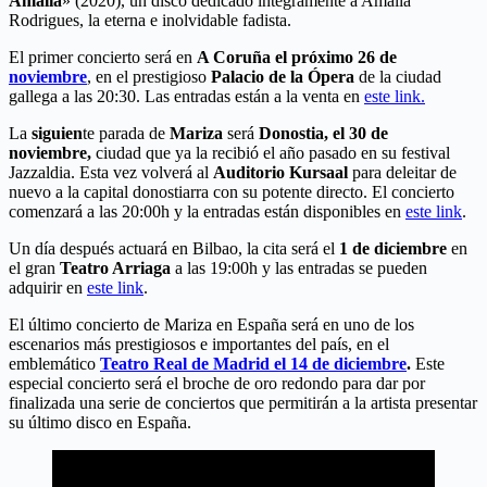
Amália
» (2020), un disco dedicado íntegramente a Amália
Rodrigues, la eterna e inolvidable fadista.
El primer concierto será en
A Coruña el próximo 26 de
noviembre
, en el prestigioso
Palacio de la Ópera
de la ciudad
gallega a las 20:30. Las entradas están a la venta en
este link.
La
siguien
te parada de
Mariza
será
Donostia, el 30 de
noviembre,
ciudad que ya la recibió el año pasado en su festival
Jazzaldia. Esta vez volverá al
Auditorio Kursaal
para deleitar de
nuevo a la capital donostiarra con su potente directo. El concierto
comenzará a las 20:00h y la entradas están disponibles en
este link
.
Un día después actuará en Bilbao, la cita será el
1 de diciembre
en
el gran
Teatro Arriaga
a las 19:00h y las entradas se pueden
adquirir en
este link
.
El último concierto de Mariza en España será en uno de los
escenarios más prestigiosos e importantes del país, en el
emblemático
Teatro Real de Madrid el 14 de diciembre
.
Este
especial concierto será el broche de oro redondo para dar por
finalizada una serie de conciertos que permitirán a la artista presentar
su último disco en España.