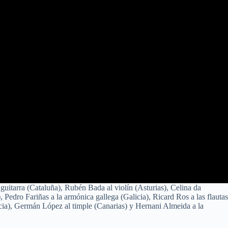
guitarra (Cataluña), Rubén Bada al violín (Asturias), Celina da
, Pedro Fariñas a la armónica gallega (Galicia), Ricard Ros a las flautas
Murcia), Germán López al timple (Canarias) y Hernani Almeida a la