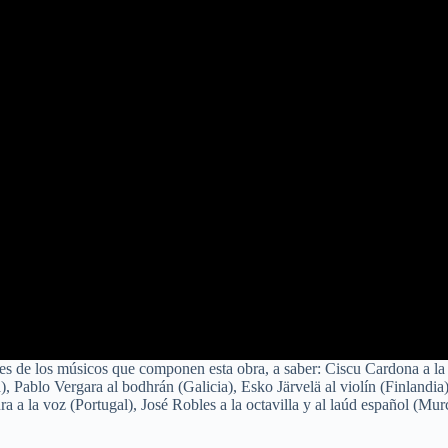
des de los músicos que componen esta obra, a saber: Ciscu Cardona a la 
, Pablo Vergara al bodhrán (Galicia), Esko Järvelä al violín (Finlandia)
oura a la voz (Portugal), José Robles a la octavilla y al laúd español (