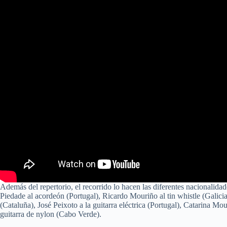
Además del repertorio, el recorrido lo hacen las diferentes nacionalida
Piedade al acordeón (Portugal), Ricardo Mouriño al tin whistle (Galicia)
(Cataluña), José Peixoto a la guitarra eléctrica (Portugal), Catarina M
guitarra de nylon (Cabo Verde).