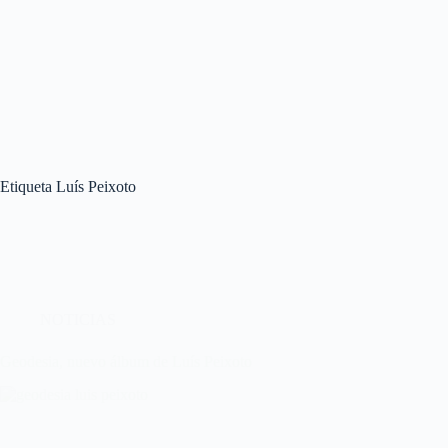
Etiqueta
Luís Peixoto
NOTICIAS
Geodesia, nuevo álbum de Luís Peixoto