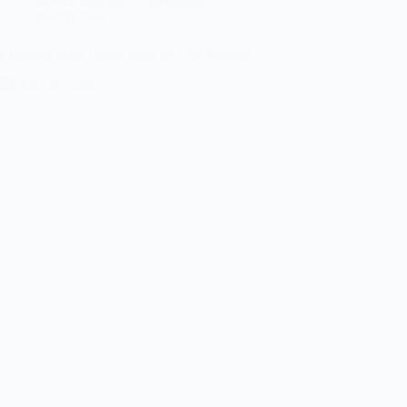
Noemí Sánchez
26/03/2021
NOTICIAS
Chula do salto, nuevo tema de Luís Peixoto