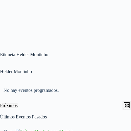
Etiqueta
Helder Moutinho
Helder Moutinho
No hay eventos programados.
N
N
Próximos
L
a
a
S
i
v
v
e
Últimos Eventos Pasados
s
e
e
l
t
g
g
e
a
a
a
c