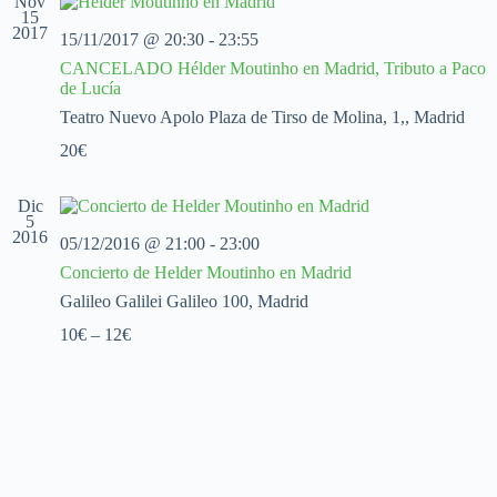
Nov
c
c
c
15
2017
i
i
i
15/11/2017 @ 20:30
-
23:55
o
ó
ó
CANCELADO Hélder Moutinho en Madrid, Tributo a Paco
n
n
n
de Lucía
a
d
d
l
e
e
Teatro Nuevo Apolo
Plaza de Tirso de Molina, 1,, Madrid
a
v
v
f
20€
i
i
e
s
s
c
t
t
h
Dic
a
a
5
a
s
s
2016
.
05/12/2016 @ 21:00
-
23:00
d
Concierto de Helder Moutinho en Madrid
e
E
Galileo Galilei
Galileo 100, Madrid
v
10€ – 12€
e
n
t
o