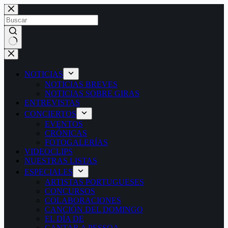
Saltar
al
contenido
Sin
resultados
NOTICIAS
NOTICIAS BREVES
NOTICIAS SOBRE GIRAS
ENTREVISTAS
CONCIERTOS
EVENTOS
CRÓNICAS
FOTOGALERÍAS
VIDEOCLIPS
NUESTRAS LISTAS
ESPECIALES
ARTISTAS PORTUGUESES
CONCURSOS
COLABORACIONES
CANCIÓN DEL DOMINGO
EL DÍA DE
CANTAR A PESSOA