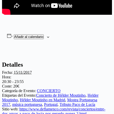
Añadir al calendario
Detalles
Fecha:
15/11/2017
Hora:
20:30 - 23:55
Coste:
20€
Categoría de Evento:
CONCIERTO
Etiquetas del Evento:
Concierto de Hélder Moutinho
,
Helder
Moutinho
,
Hélder Moutinho en Madrid
,
Mostra Portuguesa
2017
,
música portuguesa
,
Portugal
,
Tributo Paco de Lucía
Sitio web:
https://www.deflamenco.com/revista/conciertos/entre-
dos-aguas-a-paco-de-lucia-por-gerardo-nunez-2.html