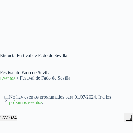
Etiqueta
Festival de Fado de Sevilla
Festival de Fado de Sevilla
Festival de Fado de Sevilla
Eventos
Eventos
en
No hay eventos programados para 01/07/2024. Ir a los
01/07/2024
A
próximos eventos
.
v
i
N
N
1/7/2024
s
D
a
a
S
o
í
v
v
e
a
e
e
l