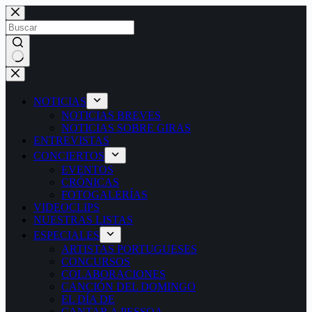
Saltar
al
contenido
Sin
resultados
NOTICIAS
NOTICIAS BREVES
NOTICIAS SOBRE GIRAS
ENTREVISTAS
CONCIERTOS
EVENTOS
CRÓNICAS
FOTOGALERÍAS
VIDEOCLIPS
NUESTRAS LISTAS
ESPECIALES
ARTISTAS PORTUGUESES
CONCURSOS
COLABORACIONES
CANCIÓN DEL DOMINGO
EL DÍA DE
CANTAR A PESSOA