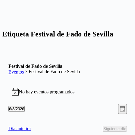
Etiqueta
Festival de Fado de Sevilla
Festival de Fado de Sevilla
Festival de Fado de Sevilla
Eventos
Eventos
No hay eventos programados.
en
Aviso
06/08/2026
Nave
Nave
6/8/2026
Día
de
Selecciona
de
la
vista
vistas
fecha.
de
Día anterior
Siguiente día
Even