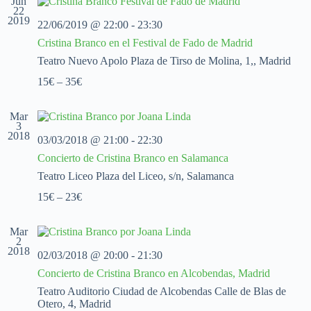
Jun
c
c
c
22
2019
i
i
i
22/06/2019 @ 22:00
-
23:30
o
ó
ó
Cristina Branco en el Festival de Fado de Madrid
n
n
n
a
d
d
Teatro Nuevo Apolo
Plaza de Tirso de Molina, 1,, Madrid
l
e
e
a
15€ – 35€
v
v
f
i
i
e
s
s
c
Mar
t
t
3
h
a
a
2018
a
03/03/2018 @ 21:00
-
22:30
s
s
.
Concierto de Cristina Branco en Salamanca
d
e
Teatro Liceo
Plaza del Liceo, s/n, Salamanca
E
15€ – 23€
v
e
n
Mar
t
2
o
2018
02/03/2018 @ 20:00
-
21:30
Concierto de Cristina Branco en Alcobendas, Madrid
Teatro Auditorio Ciudad de Alcobendas
Calle de Blas de
Otero, 4, Madrid