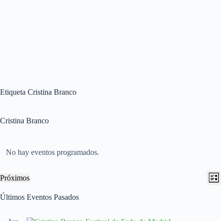
Etiqueta
Cristina Branco
Cristina Branco
No hay eventos programados.
N
N
Próximos
L
a
a
S
i
v
v
e
Últimos Eventos Pasados
s
e
e
l
t
g
g
e
a
a
a
c