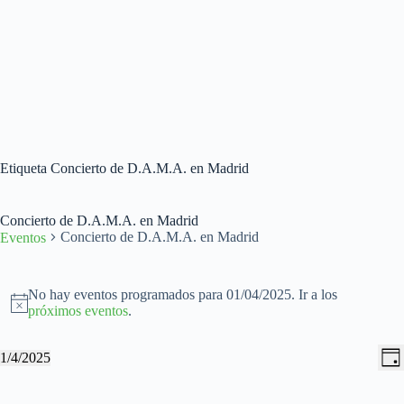
Etiqueta
Concierto de D.A.M.A. en Madrid
Concierto de D.A.M.A. en Madrid
Concierto de D.A.M.A. en Madrid
Eventos
Eventos
en
No hay eventos programados para 01/04/2025. Ir a los
01/04/2025
A
próximos eventos
.
v
i
N
N
1/4/2025
s
D
a
a
S
o
í
v
v
e
a
e
e
l