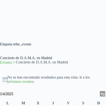
Etiqueta
tribe_events
Concierto de D.A.M.A. en Madrid
Concierto de D.A.M.A. en Madrid
Eventos
Eventos
No se han encontrado resultados para esta vista. Ir a los
A
próximos eventos
.
v
i
N
N
1/4/2025
s
M
a
a
S
o
e
v
v
e
C
L
M
X
J
jueves
V
S
sábado
D
s
e
e
l