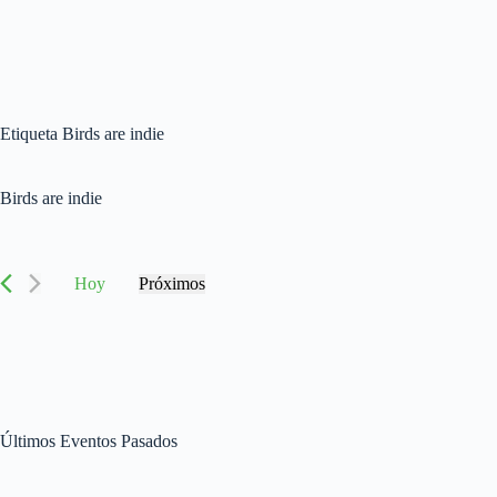
Etiqueta
Birds are indie
Birds are indie
Hoy
Próximos
S
e
l
e
c
c
i
o
Últimos Eventos Pasados
n
a
l