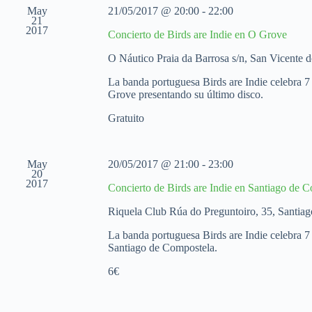
a
May
21/05/2017 @ 20:00
-
22:00
f
21
2017
e
Concierto de Birds are Indie en O Grove
c
h
O Náutico
Praia da Barrosa s/n, San Vicente
a
.
La banda portuguesa Birds are Indie celebra 7
Grove presentando su último disco.
Gratuito
May
20/05/2017 @ 21:00
-
23:00
20
2017
Concierto de Birds are Indie en Santiago de 
Riquela Club
Rúa do Preguntoiro, 35, Santia
La banda portuguesa Birds are Indie celebra 7 
Santiago de Compostela.
6€