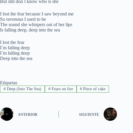
But still don´t know who is she
I lost the fear because I saw beyond me
So ravenous I used to be
The sound she whispers out of her lips
Is falling deep, deep into the sea
I lost the fear
I´m falling deep
I´m falling deep
Deep into the sea
Etiquetas
#
Deep (Into The Sea)
#
Fears on fire
#
Piece of cake
ANTERIOR
SIGUIENTE