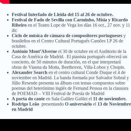
Festival Interfado de Lleida del 15 al 26 de octubre.
Festival de Fado de Sevilla con Carminho, Mísia y Ricardo
Ribeiro
en el Teatro Lope de Vega los días 16 oct., 27 nov. y 11
dic
Ciclo de música de cámara de compositores portugueses
y
brasileños en el Centro Cultural Portugués Camões I.P 26 de
octubre.
António Mont’Alverne
el 30 de octubre en el Auditorio de la
Casa de América de Madrid. El pianista portugués ofrecerá un
concierto, de 50 minutos de duración, en el que interpretará
obras de Vianna da Motta, Beethoven, Villa-Lobos y Chopin.
Alexander Search
en el centro cultural Conde Duque el 4 de
noviembre en Madrid. La banda formada por Salvador Sobral y
Júlio Resende presenta su álbum con temas compuestos sobre
poemas del heterónimo inglés de Fernand Pessoa en la clausura
de POEMAD – VIII Festival de Poesía de Madrid
A porta do cante
en Sala Galileo Galilei el
11 de noviembre.
Rodrigo Leão
presentando
O aniversário
el
13 de Noviembre
en Madrid