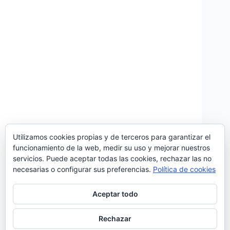
Utilizamos cookies propias y de terceros para garantizar el
funcionamiento de la web, medir su uso y mejorar nuestros
servicios. Puede aceptar todas las cookies, rechazar las no
Vuelve la Mostra de Cultura Portuguesa a España y
necesarias o configurar sus preferencias.
Política de cookies
este año celebra su décimo sexta edición con un
fantástico programa lleno de teatro, cine, danza, arte,
literatura y por supuesto, mucha música portuguesa
Aceptar todo
bajo el lema «Otoño en rojo y…
Noemí Sánchez
19/09/2018
Rechazar