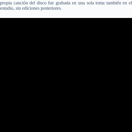
propia canción del disco fue grabada en una sola toma también en el
estudio, sin ediciones posteriores.