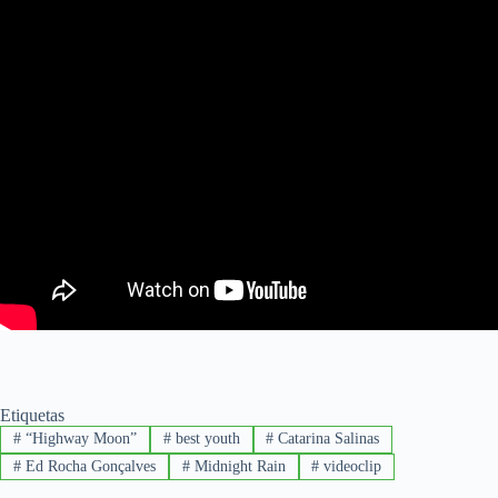
Etiquetas
#
“Highway Moon”
#
best youth
#
Catarina Salinas
#
Ed Rocha Gonçalves
#
Midnight Rain
#
videoclip