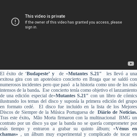
El éxito de ‘
Budapeste’ y
de «
Mutantes S.21″
les llevó a un
exitosa gira con un apoteósico concierto en Braga que se saldó con
numerosos incidentes pero que pasó a la historia como uno de los más
intensos de la banda
.
Ese concierto tenía como objetivo el lanzamient
de una edición especial de»
Mutantes S.21″
con un libro de cómic
ilustrando los temas del disco y suponía la primera edición del grupo
en formato cedé. El disco fue incluido en la lista de los Mejores
Discos de Siempre de la Música Portuguesa de
Diário de Notícias
Tras este éxito
,
Mão Morta firmaron con la multinacional BMG un
contrato por un disco ya que la banda no se quería comprometer por
más tiempo y entraron a grabar su quinto álbum; «
Vénus e
chamas»
, un álbum muy experimental y complicado de tocar en