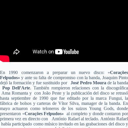
En 1990 comenzaron a preparar un nuevo disco: «
Corações
Felpudos»
y ante su falta de compromiso con la banda, Joaquim Pinto
dejó la formación y fue sustituido por
José Pedro Moura
de la banda
Pop Dell’Arte
. También rompieron relaciones con la discográfica
Ama Romanta y con João Peste y la publicación del disco se retrasó
hasta septiembre de 1990 que fue editado por la marca Fungui, la
fábrica de bolsos y carteras de Vítor Silva, manager de la banda. En
mayo actuaron como teloneros de los suizos Young Gods, donde
presentaron «
Corações Felpudos»
al completo y donde contaron po
primera vez en directo con António Rafael al teclado. António Rafael
había participado como músico invitado en las grabaciones del disco y