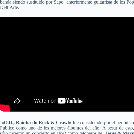
banda siendo sustituido por Sapo, anteriormente guitarrista de los Pop
Dell’Arte.
«O.D., Rainha do Rock & Crawl»
fue considerado por el periódic
Público como uno de los mejores álbumes del año
.
A pesar de esto
sólo hicieron un concierto en 1992 como teloneros de
Jesus & Mar