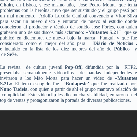
Chain
, en Lisboa, y ese mismo año, José Pedro Moura ,que tenía
problemas con la heroína, tuvo que ser sustituido y el grupo pasó por
un mal momento. Adolfo Luxúria Canibal convenció a Vítor Silva
para sacar un nuevo disco y entraron de nuevo al estudio donde
conocieron al productor y técnico de sonido José Fortes, con quien
grabaron uno de sus discos más aclamado: «
Mutantes S.21″
que s
publicó en diciembre, de nuevo bajo la marca Fungui, y que fue
considerado como el mejor del año para
Diário de Notícias 
e
incluido en la lista de los diez mejores del año de
Público
de
Se7e.
La revista de cultura juvenil
Pop-Off,
difundida por la RTP2
presentaba semanalmente videoclips de bandas independentes e
invitaron a los Mão Morta para hacer un vídeo de «
Mutantes
S.21.»
El tema escogido fue
‘Budapeste’
que fue realizado po
Nuno Tudela
, con quien a partir de ahí el grupo mantuvo relación d
complicidad. Este videoclip les dio mucha visibilidad, entraron en el
top de ventas y protagonizaron la portada de diversas publicaciones.