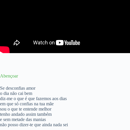
Abençoar
Se desconfias amor
o dia não cai bem
diz-me o que é que fazemos aos dias
em que só confias na tua mãe
sou o que te entende melhor
tenho andado assim também
e sem metade das manias
não posso dizer-te que ainda nada sei