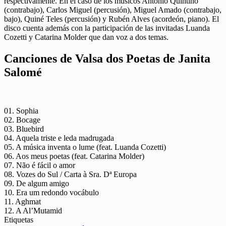
respectivamente. En el caso de los músicos António Quintino
(contrabajo), Carlos Miguel (percusión), Miguel Amado (contrabajo,
bajo), Quiné Teles (percusión) y Rubén Alves (acordeón, piano). El
disco cuenta además con la participación de las invitadas Luanda
Cozetti y Catarina Molder que dan voz a dos temas.
Canciones de Valsa dos Poetas de Janita
Salomé
01. Sophia
02. Bocage
03. Bluebird
04. Aquela triste e leda madrugada
05. A música inventa o lume (feat. Luanda Cozetti)
06. Aos meus poetas (feat. Catarina Molder)
07. Não é fácil o amor
08. Vozes do Sul / Carta à Sra. Dª Europa
09. De algum amigo
10. Era um redondo vocábulo
11. Aghmat
12. A Al’Mutamid
Etiquetas