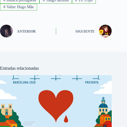
#
música portuguesa
#
Tango surdina
#
Tó Trips
#
Valter Hugo Mãe
ANTERIOR
SIGUIENTE
Entradas relacionadas