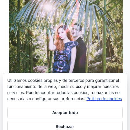
Utilizamos cookies propias y de terceros para garantizar el
funcionamiento de la web, medir su uso y mejorar nuestros
Papercutz es una banda de pop electrónico de la
servicios. Puede aceptar todas las cookies, rechazar las no
ciudad de Oporto formada y liderada por Bruno
necesarias o configurar sus preferencias.
Política de cookies
Miguel . Su primer tema surgió en 2005, en la
compilación nuevos talentos Fnac que destacaba
artistas de música portuguesa escogidos por
Aceptar todo
Henrique Amaro…
Noemí Sánchez
18/01/2017
Rechazar