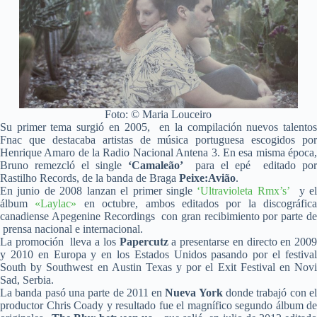
Foto: © Maria Louceiro
Su primer tema surgió en 2005, en la compilación nuevos talentos
Fnac que destacaba artistas de música portuguesa escogidos por
Henrique Amaro de la Radio Nacional Antena 3. En esa misma época,
Bruno remezcló el single
‘Camaleão’
para el epé editado po
Rastilho Records, de la banda de Braga
Peixe:Avião
.
En junio de 2008 lanzan el primer single
‘Ultravioleta Rmx’s’
y e
álbum
«Laylac»
en octubre, ambos editados por la discográfica
canadiense Apegenine Recordings con gran recibimiento por parte de
prensa nacional e internacional.
La promoción lleva a los
Papercutz
a presentarse en directo en 2009
y 2010 en Europa y en los Estados Unidos pasando por el festival
South by Southwest en Austin Texas y por el Exit Festival en Novi
Sad, Serbia.
La banda pasó una parte de 2011 en
Nueva York
donde trabajó con e
productor Chris Coady y resultado fue el magnífico segundo álbum de