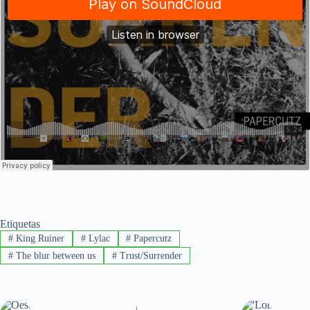
Etiquetas
#
King Ruiner
#
Lylac
#
Papercutz
#
The blur between us
#
Trust/Surrender