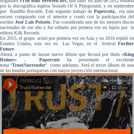
originales
«The Blur between us»,
que salió en julio de 2012 editad
por la discográfica inglesa Sounds Of A Playground, y en septiembre
por Rastilho Records. Este segundo trabajo de
Papercutz,
era má
oscuro comparado con el anterior y contó con la participación del
escritor
José Luis Peixoto
. Fue considerado uno de los mejores disco
nacionales de ese año y fue editado por primera vez en Japón por la
editora Kilk Records.
En 2015, el grupo actuó por primera vez en Asia y en 2016 repitió en
Estados Unidos, esta vez en Las Vegas, en el festival
Further
Future
.
Ahora, a punto de lanzar nuevo álbum que llevará por título
«King
Ruiner»
,
Papercutz
ha presentado el excelent
tema
‘Trust/Surrender’
como adelanto. Será el tercer álbum de un
de las bandas portuguesas con mayor proyección internacional.