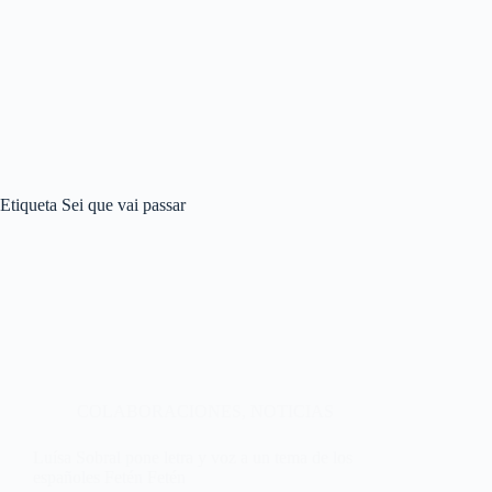
Etiqueta
Sei que vai passar
COLABORACIONES
,
NOTICIAS
Luísa Sobral pone letra y voz a un tema de los
españoles Fetén Fetén