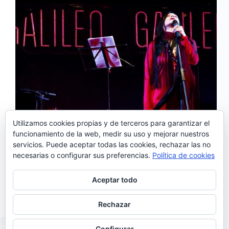
Utilizamos cookies propias y de terceros para garantizar el
funcionamiento de la web, medir su uso y mejorar nuestros
servicios. Puede aceptar todas las cookies, rechazar las no
Todo el mundo cree que el fado es triste pero eso
necesarias o configurar sus preferencias.
Política de cookies
es, entre otras cosas, porque no han asistido nunca a
un concierto de Mísia. El 1 de diciembre actuó en la
sala Galileo Galilei de Madrid , presentando su…
Aceptar todo
Noemí Sánchez
11/12/2015
1 comentario
Rechazar
Configurar