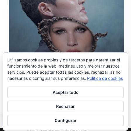
Utilizamos cookies propias y de terceros para garantizar el
funcionamiento de la web, medir su uso y mejorar nuestros
servicios. Puede aceptar todas las cookies, rechazar las no
necesarias o configurar sus preferencias.
Política de cookies
'Rumo ao Sul' es el nuevo single de Fábia Rebordão
y el primer tema de presentación de su nuevo álbum
Aceptar todo
que tiene previsto ser lanzado el 7 de mayo.
Noemí Sánchez
12/04/2021
Rechazar
Configurar
Contacto
info@nosolofado.com