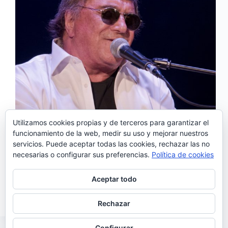
Utilizamos cookies propias y de terceros para garantizar el
funcionamiento de la web, medir su uso y mejorar nuestros
servicios. Puede aceptar todas las cookies, rechazar las no
José Cid actuó el 24 de noviembre en la Sala
necesarias o configurar sus preferencias.
Política de cookies
Caracol de Madrid dentro de la programación de la
Muestra de cultura portuguesa y demostró, que a
pesar de haber pasado los 70, sigue estando en muy
Aceptar todo
buena forma. Los que…
Noemí Sánchez
25/11/2016
Rechazar
Configurar