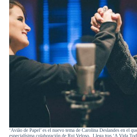
‘Avião de Papel’ es el nuevo tema de Carolina Deslandes en el que
especialísima colaboración de Rui Veloso. Llega tras ‘A Vida T