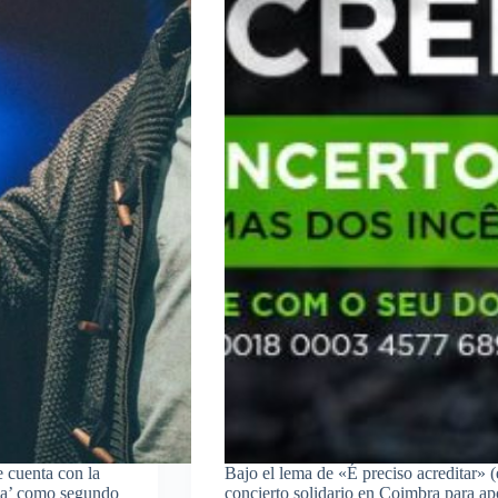
 cuenta con la
Bajo el lema de «É preciso acreditar» 
oda’ como segundo
concierto solidario en Coimbra para ap