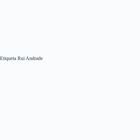
Etiqueta
Rui Andrade
VIDEOCLIPS
Rui Andrade presenta Ao teu lado, su nuevo single