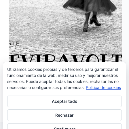
Utilizamos cookies propias y de terceros para garantizar el
funcionamiento de la web, medir su uso y mejorar nuestros
servicios. Puede aceptar todas las cookies, rechazar las no
‘ReViraVolta’ es el primer single del próximo álbum
necesarias o configurar sus preferencias.
Política de cookies
del fadista Duarte que presenta así el tema: <<La
mujer que canta los días, no se deja resignar por
ellos. La mujer que se conforma por sí misma y con
Aceptar todo
sí misma.…
Noemí Sánchez
06/02/2021
Rechazar
Configurar