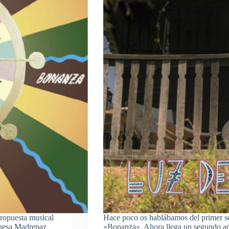
ropuesta musical
Hace poco os hablábamos del primer s
uguesa Madrepaz
«Bonanza». Ahora llega un segundo ade