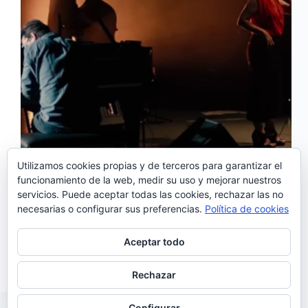
Utilizamos cookies propias y de terceros para garantizar el
funcionamiento de la web, medir su uso y mejorar nuestros
servicios. Puede aceptar todas las cookies, rechazar las no
El nuevo disco de Cristina Branco salió a la venta el
necesarias o configurar sus preferencias.
Política de cookies
23 de febrero, pero desde noviembre del pasado año,
la artista nos fue adelantando temas de este nuevo
disco que lleva su apellido como rotundo título y tras
Aceptar todo
‘Este…
Noemí Sánchez
30/06/2018
Rechazar
Configurar