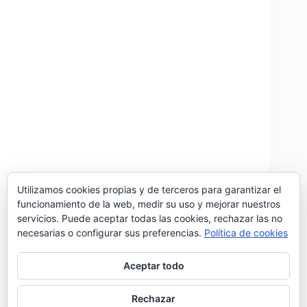
Utilizamos cookies propias y de terceros para garantizar el
funcionamiento de la web, medir su uso y mejorar nuestros
‘Pedrinhas de Sal’ es otro viaje de Omiri por el
servicios. Puede aceptar todas las cookies, rechazar las no
Patrimonio Cultural Inmaterial portugués,
necesarias o configurar sus preferencias.
Política de cookies
alineándolo y transformándolo para hacerlo
permeable y receptivo a la cultura de hoy. La viola
Braguesa y la composición de Vasco Ribeiro Casais
Aceptar todo
se acompañan de…
Noemí Sánchez
30/01/2021
Rechazar