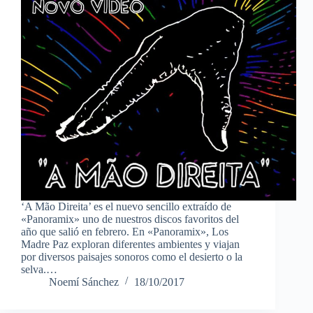
‘A Mão Direita’ es el nuevo sencillo extraído de
«Panoramix» uno de nuestros discos favoritos del
año que salió en febrero. En «Panoramix», Los
Madre Paz exploran diferentes ambientes y viajan
por diversos paisajes sonoros como el desierto o la
selva.…
Noemí Sánchez
18/10/2017