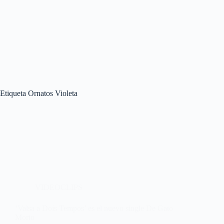
Etiqueta
Ornatos Violeta
VIDEOCLIPS
‘Valsa a Dois Tempos’ es el nuevo single De Gato
Morto