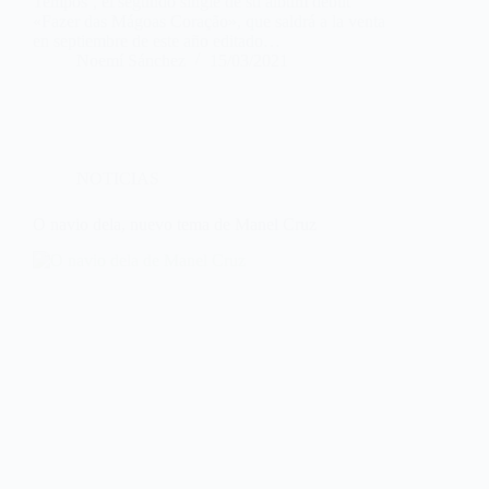
Tempos’, el segundo single de su álbum debut
«Fazer das Mágoas Coração», que saldrá a la venta
en septiembre de este año editado…
Noemí Sánchez
15/03/2021
NOTICIAS
O navio dela, nuevo tema de Manel Cruz