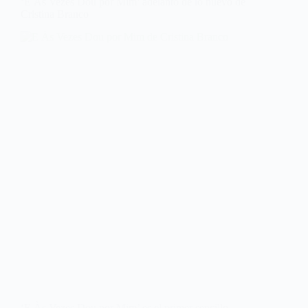
‘E Às Vezes Dou por Mim’ adelanto de lo nuevo de
Cristina Branco
‘E Às Vezes Dou por Mim’ es el primer sencillo