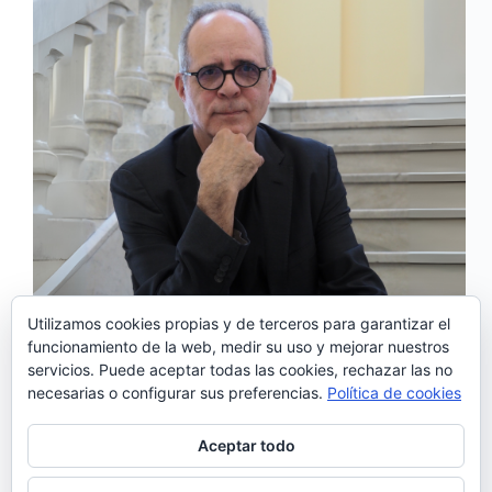
Utilizamos cookies propias y de terceros para garantizar el
funcionamiento de la web, medir su uso y mejorar nuestros
La trayectoria de Rodrigo Leão, marcada por una
servicios. Puede aceptar todas las cookies, rechazar las no
sensibilidad melódica distintiva y una exploración
necesarias o configurar sus preferencias.
Política de cookies
constante de atmósferas evocadoras, alcanza un
nuevo capítulo con la presentación de «O Rapaz da
Montanha» (El Chico de la Montaña). Este álbum,
Aceptar todo
que ve la…
Noemí Sánchez
25/04/2025