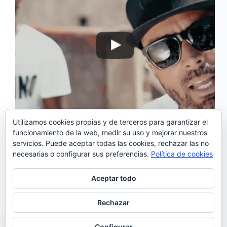
Utilizamos cookies propias y de terceros para garantizar el
funcionamiento de la web, medir su uso y mejorar nuestros
servicios. Puede aceptar todas las cookies, rechazar las no
‘O Que É Que Tem?’ es el nuevo single de «Preto &
necesarias o configurar sus preferencias.
Política de cookies
Vermelho» el último álbum del rapero Plutonio. En
este corte del disco, cuenta con la colaboración de
otro rapero; Dengaz, que participa también en el
Aceptar todo
videoclip presentación del…
Noemí Sánchez
16/08/2016
Rechazar
Configurar