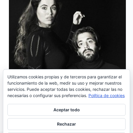
Utilizamos cookies propias y de terceros para garantizar el
funcionamiento de la web, medir su uso y mejorar nuestros
servicios. Puede aceptar todas las cookies, rechazar las no
Vuelven las Noches del Botánico, el festival
necesarias o configurar sus preferencias.
Política de cookies
imprescindible de la capital, que en su novena
edición nos trae el espectáculo conjunto de Salvador
Sobral y Silvia Pérez Cruz, dos artistas a los que, al
Aceptar todo
menos una vez en la vida,…
Noemí Sánchez
27/02/2025
Rechazar