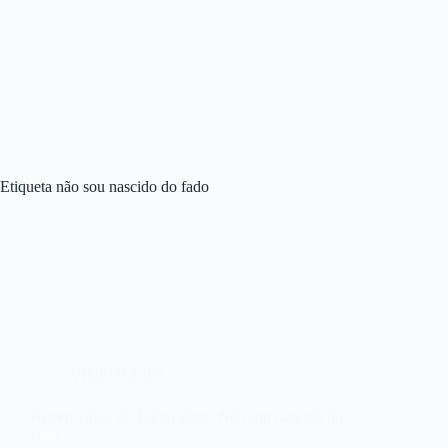
Etiqueta
não sou nascido do fado
VIDEOCLIPS
Nuevo vídeo de Telmo Pires: Não sou nascido do
fado