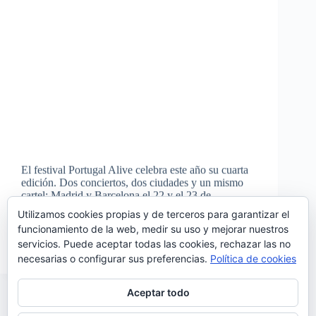
El festival Portugal Alive celebra este año su cuarta
edición. Dos conciertos, dos ciudades y un mismo
cartel: Madrid y Barcelona el 22 y el 23 de
septiembre respectivamente. El cartel de este año,
Utilizamos cookies propias y de terceros para garantizar el
trae, como siempre, a tres bandas…
funcionamiento de la web, medir su uso y mejorar nuestros
Noemí Sánchez
27/07/2017
servicios. Puede aceptar todas las cookies, rechazar las no
2 comentarios
necesarias o configurar sus preferencias.
Política de cookies
Aceptar todo