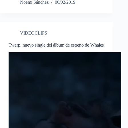
Noemí Sánchez
06/02/2019
VIDEOCLIPS
Twerp, nuevo single del álbum de estreno de Whales