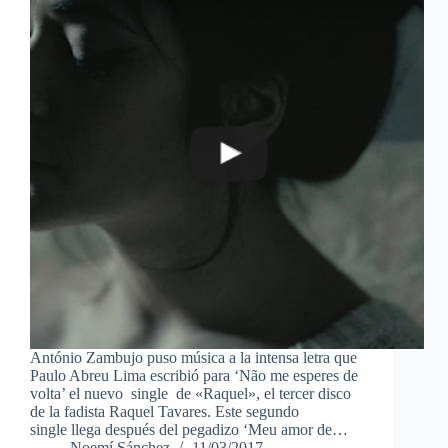
António Zambujo puso música a la intensa letra que
Paulo Abreu Lima escribió para ‘Não me esperes de
volta’ el nuevo single de «Raquel», el tercer disco
de la fadista Raquel Tavares. Este segundo
single llega después del pegadizo ‘Meu amor de…
Noemí Sánchez
11/03/2017